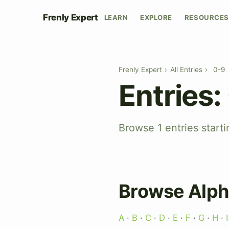
Frenly Expert
LEARN
EXPLORE
RESOURCES
Frenly Expert
›
All Entries
›
0-9
Entries:
Browse 1 entries start
Browse Alph
A
·
B
·
C
·
D
·
E
·
F
·
G
·
H
·
I