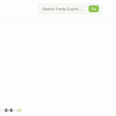
Go
Z
·
0-9
·
All