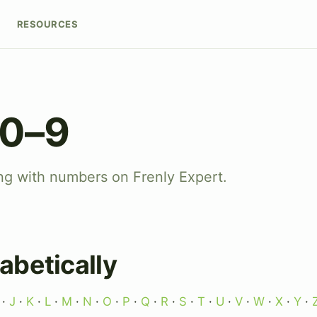
RESOURCES
 0–9
ing with numbers on Frenly Expert.
abetically
·
J
·
K
·
L
·
M
·
N
·
O
·
P
·
Q
·
R
·
S
·
T
·
U
·
V
·
W
·
X
·
Y
·