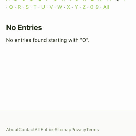
·
Q
·
R
·
S
·
T
·
U
·
V
·
W
·
X
·
Y
·
Z
·
0-9
·
All
No Entries
No entries found starting with "O".
About
Contact
All Entries
Sitemap
Privacy
Terms