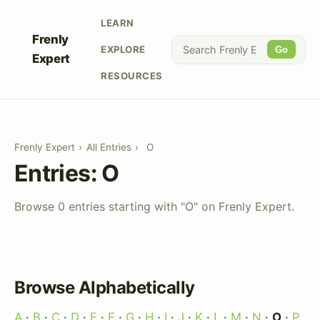
LEARN
Frenly
EXPLORE
Go
Expert
RESOURCES
Frenly Expert
›
All Entries
›
O
Entries: O
Browse 0 entries starting with "O" on Frenly Expert.
Browse Alphabetically
A
·
B
·
C
·
D
·
E
·
F
·
G
·
H
·
I
·
J
·
K
·
L
·
M
·
N
·
O
·
P